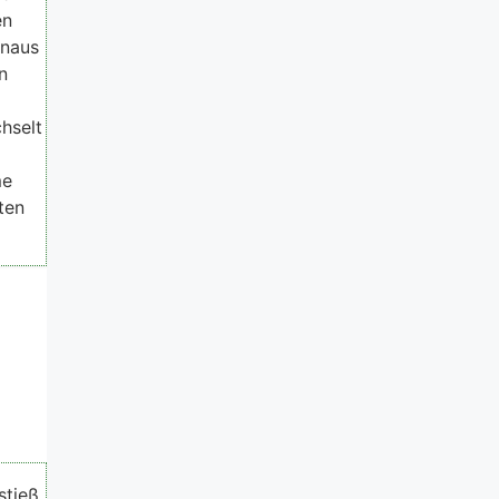
en
inaus
n
chselt
me
ten
stieß