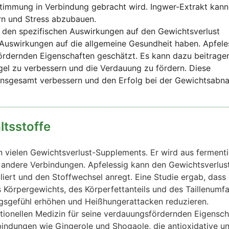
Stimmung in Verbindung gebracht wird. Ingwer-Extrakt kann
rn und Stress abzubauen.
 den spezifischen Auswirkungen auf den Gewichtsverlust
uswirkungen auf die allgemeine Gesundheit haben. Apfeles
sfördernden Eigenschaften geschätzt. Es kann dazu beitrage
egel zu verbessern und die Verdauung zu fördern. Diese
 insgesamt verbessern und den Erfolg bei der Gewichtsab
ltsstoffe
f in vielen Gewichtsverlust-Supplements. Er wird aus ferment
e andere Verbindungen. Apfelessig kann den Gewichtsverlus
liert und den Stoffwechsel anregt. Eine Studie ergab, dass 
 Körpergewichts, des Körperfettanteils und des Taillenumf
ngsgefühl erhöhen und Heißhungerattacken reduzieren.
ditionellen Medizin für seine verdauungsfördernden Eigensc
rbindungen wie Gingerole und Shogaole, die antioxidative u