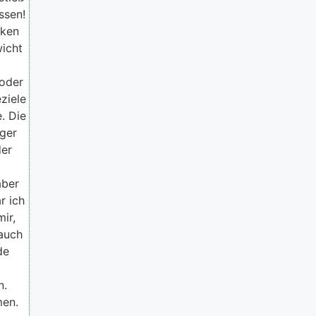
ssen!
cken
wicht
 oder
ziele
. Die
iger
der
aber
r ich
ir,
 auch
de
n.
men.