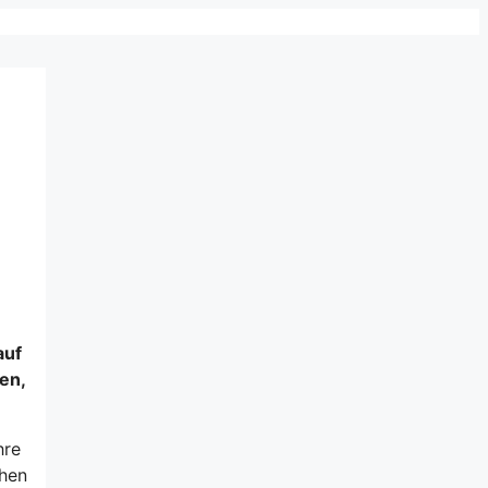
e
auf
en,
hre
chen