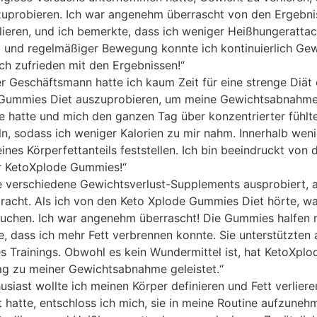
zuprobieren. Ich war angenehm überrascht von den Ergebni
lieren, und ich bemerkte, dass ich weniger Heißhungeratta
g und regelmäßiger Bewegung konnte ich kontinuierlich Ge
lich zufrieden mit den Ergebnissen!“
er Geschäftsmann hatte ich kaum Zeit für eine strenge Diät
de Gummies Diet auszuprobieren, um meine Gewichtsabnahme
e hatte und mich den ganzen Tag über konzentrierter fühlte
n, sodass ich weniger Kalorien zu mir nahm. Innerhalb wen
es Körperfettanteils feststellen. Ich bin beeindruckt von 
r KetoXplode Gummies!“
le verschiedene Gewichtsverlust-Supplements ausprobiert, 
racht. Als ich von den Keto Xplode Gummies Diet hörte, wa
suchen. Ich war angenehm überrascht! Die Gummies halfen m
, dass ich mehr Fett verbrennen konnte. Sie unterstützten
s Trainings. Obwohl es kein Wundermittel ist, hat KetoXplo
trag zu meiner Gewichtsabnahme geleistet.“
siast wollte ich meinen Körper definieren und Fett verliere
atte, entschloss ich mich, sie in meine Routine aufzuneh