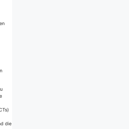
nen
en
zu
e
CTs)
d die