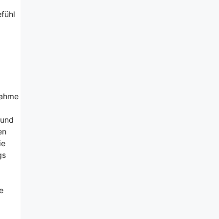
efühl
nahme
 und
en
ie
gs
e