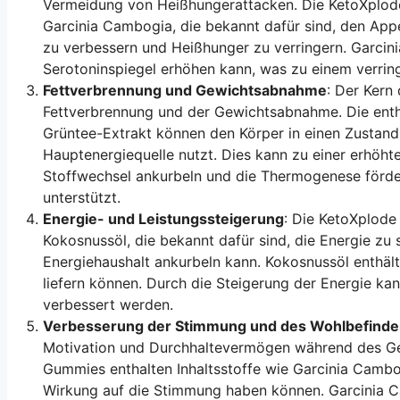
Vermeidung von Heißhungerattacken. Die KetoXplode 
Garcinia Cambogia, die bekannt dafür sind, den Appe
zu verbessern und Heißhunger zu verringern. Garcin
Serotoninspiegel erhöhen kann, was zu einem verring
Fettverbrennung und Gewichtsabnahme
: Der Kern
Fettverbrennung und der Gewichtsabnahme. Die enth
Grüntee-Extrakt können den Körper in einen Zustand 
Hauptenergiequelle nutzt. Dies kann zu einer erhöht
Stoffwechsel ankurbeln und die Thermogenese förd
unterstützt.
Energie- und Leistungssteigerung
: Die KetoXplode
Kokosnussöl, die bekannt dafür sind, die Energie zu 
Energiehaushalt ankurbeln kann. Kokosnussöl enthält
liefern können. Durch die Steigerung der Energie kan
verbessert werden.
Verbesserung der Stimmung und des Wohlbefind
Motivation und Durchhaltevermögen während des Gew
Gummies enthalten Inhaltsstoffe wie Garcinia Cambog
Wirkung auf die Stimmung haben können. Garcinia C