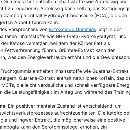
Gummies Diet enthalten Inhaltsstoffe wie Apfelessig und
tit zu reduzieren. Apfelessig kann helfen, das Sättigungsg
ia Cambogia enthält Hydroxycitronensäure (HCA), die den
erten Appetit führen kann.
 des Versprechens von
KetoXplode Gummies
liegt in der
altenen Inhaltsstoffe wie BHB (Beta-Hydroxybutyrat) und
der Ketose versetzen, bei dem der Körper Fett als
en Fettverbrennung führen. Grüntee-Extrakt kann den
ern, was den Energieverbrauch erhöht und die Gewichtsab
 Fruchtgummis enthalten Inhaltsstoffe wie Guarana-Extrakt
steigern. Guarana-Extrakt enthält natürliches Koffein, das d
 MCTs, die leicht verdauliche und schnell verfügbare Energ
n die Leistungsfähigkeit im Alltag und während des Trainin
ens
: Ein positiver mentaler Zustand ist entscheidend, um
ichtsverlustprozesses aufrechtzuerhalten. Die KetoXplod
ia und Ingwer-Extrakt, die möglicherweise eine positive
ambogia kann den Serotoninspiegel erhöhen, ein