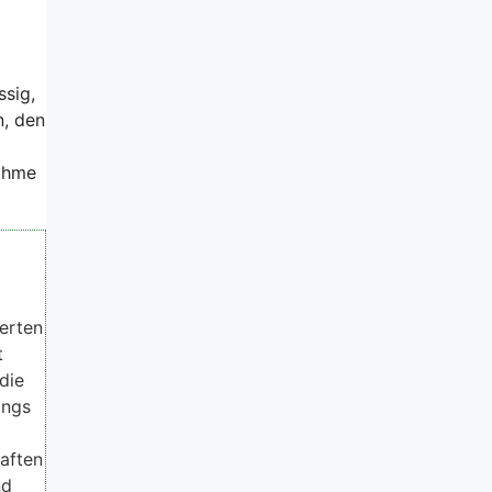
sig,
n, den
nahme
ierten
t
die
angs
haften
nd