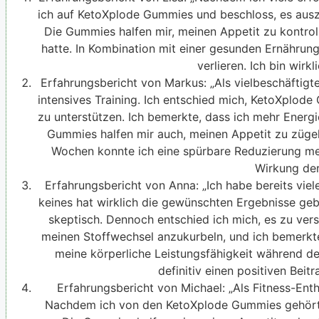
ich auf KetoXplode Gummies und beschloss, es aus
Die Gummies halfen mir, meinen Appetit zu kontrol
hatte. In Kombination mit einer gesunden Ernährun
verlieren. Ich bin wirk
Erfahrungsbericht von Markus: „Als vielbeschäftigt
intensives Training. Ich entschied mich, KetoXplo
zu unterstützen. Ich bemerkte, dass ich mehr Energi
Gummies halfen mir auch, meinen Appetit zu zügel
Wochen konnte ich eine spürbare Reduzierung mein
Wirkung de
Erfahrungsbericht von Anna: „Ich habe bereits vie
keines hat wirklich die gewünschten Ergebnisse geb
skeptisch. Dennoch entschied ich mich, es zu ver
meinen Stoffwechsel anzukurbeln, und ich bemerkte
meine körperliche Leistungsfähigkeit während de
definitiv einen positiven Bei
Erfahrungsbericht von Michael: „Als Fitness-Enthu
Nachdem ich von den KetoXplode Gummies gehört h